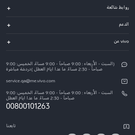
روابط شائعة
X300 Pro (New)
الدعم
X300 (New)
الاسئلة الشائعة
vivo عن
X200 FE (New)
مركز الخدمة
الإشعارات القانونية
Y29s 5G
Funtouch OS
(السبت - الأربعاء : 9:00 صباحاً - 9:00 مساءً، الخميس: 9:00
نبذة عنا
Y39 5G
صباحاً - 2:30 مساءً. ما عدا ايام العطل )دردشة مباشرة
مصادقة IMEI
مركز الخصوصية لدى vivo
service.qa@me.vivo.com
V50 Lite 5G
اسعار قطع الغيار
السبت - الأربعاء : 9:00 صباحاً - 9:00 مساءً، الخميس: 9:00
V50 5G
تحديثات النظام
صباحاً - 2:30 مساءً. ما عدا ايام العطل
00800101263
ضمان الشركة المصنعة فيفو
بيان الخصوصية بشأن خدمة العملاء
تابعنا