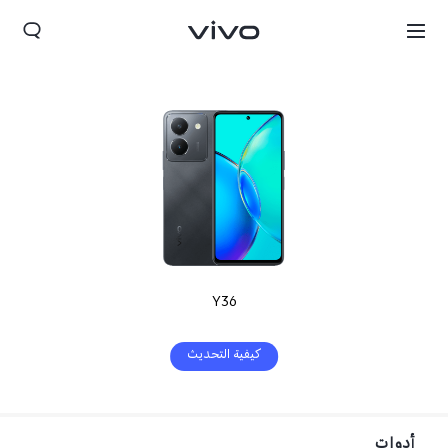
Y36
Qatar(ar) | حدد البلد/المنطقة
كيفية التحديث
أدوات