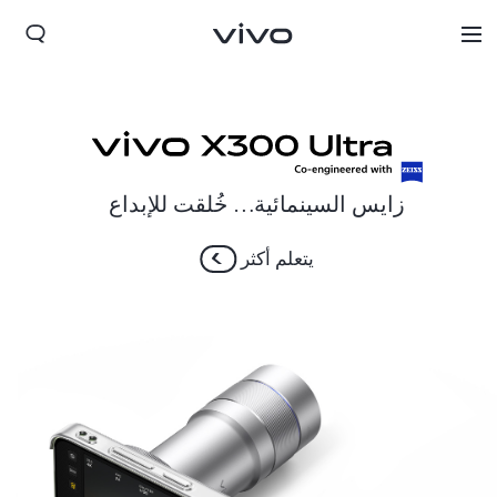
زايس السينمائية… خُلقت للإبداع
يتعلم أكثر