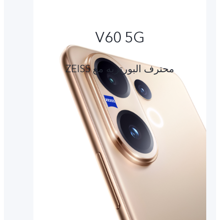
V60 5G
محترف البورتريه مع ZEISS