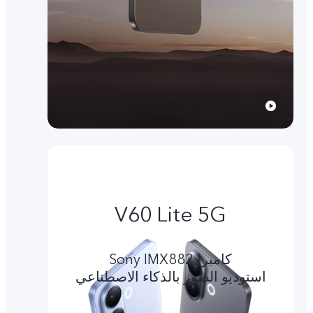
V60 Lite 5G
کامیرا Sony IMX882
استوديو الصور بالذكاء الاصطناعي