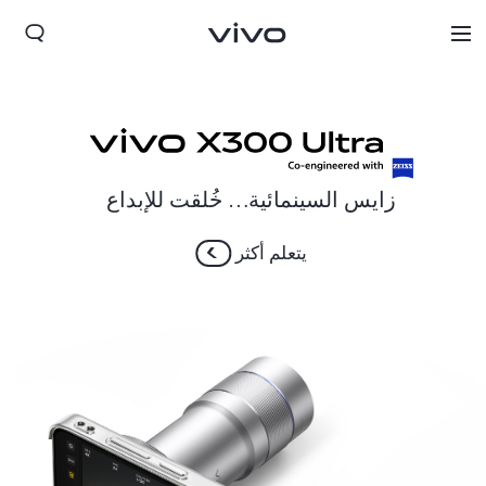
زايس السينمائية… خُلقت للإبداع
يتعلم أكثر