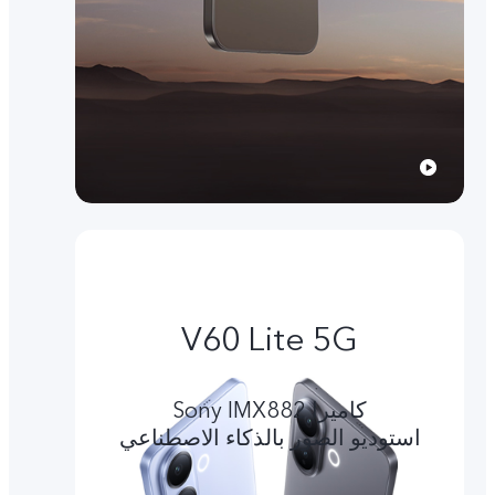
V60 Lite 5G
کامیرا Sony IMX882
استوديو الصور بالذكاء الاصطناعي