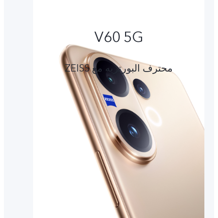
V60 5G
محترف البورتريه مع ZEISS