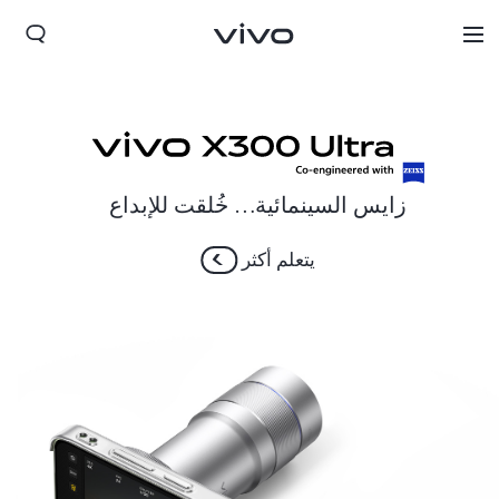
زايس السينمائية… خُلقت للإبداع
يتعلم أكثر
Qatar(ar) | حدد البلد/المنطقة