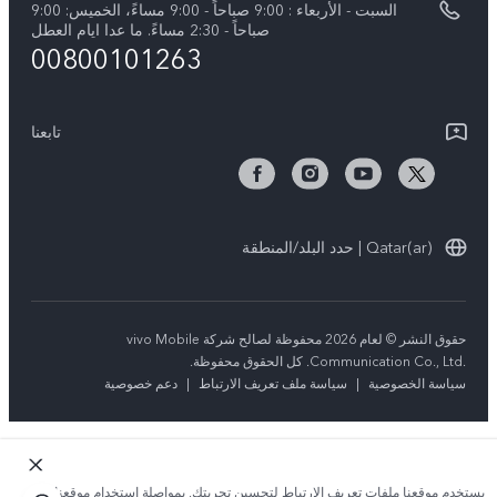
السبت - الأربعاء : 9:00 صباحاً - 9:00 مساءً، الخميس: 9:00
V50 5G
تحديثات النظام
صباحاً - 2:30 مساءً. ما عدا ايام العطل
00800101263
ضمان الشركة المصنعة فيفو
بيان الخصوصية بشأن خدمة العملاء
تابعنا
Qatar(ar) | حدد البلد/المنطقة
حقوق النشر © لعام 2026 محفوظة لصالح شركة vivo Mobile
Communication Co., Ltd.‎. كل الحقوق محفوظة.
سياسة الخصوصية
|
سياسة ملف تعريف الارتباط
|
دعم خصوصية
يستخدم موقعنا ملفات تعريف الارتباط لتحسين تجربتك. بمواصلة استخدام موقعنا؛