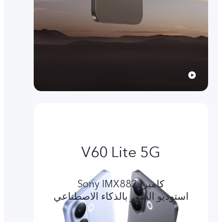
V60 Lite 5G
کامیرا Sony IMX882
استوديو الصور بالذكاء الاصطناعي