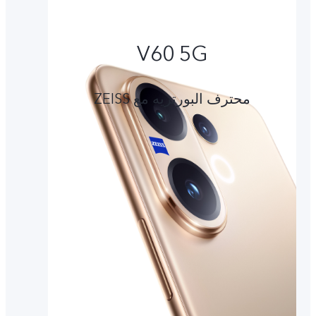
V60 5G
محترف البورتريه مع ZEISS