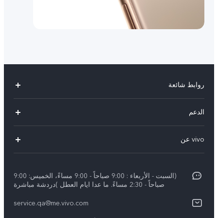
روابط شائعة
X300 Pro (New)
الدعم
X300 (New)
الاسئلة الشائعة
vivo عن
X200 FE (New)
مركز الخدمة
الإشعارات القانونية
Y29s 5G
Funtouch OS
(السبت - الأربعاء : 9:00 صباحاً - 9:00 مساءً، الخميس: 9:00
نبذة عنا
Y39 5G
صباحاً - 2:30 مساءً. ما عدا ايام العطل )دردشة مباشرة
مصادقة IMEI
مركز الخصوصية لدى vivo
service.qa@me.vivo.com
V50 Lite 5G
اسعار قطع الغيار