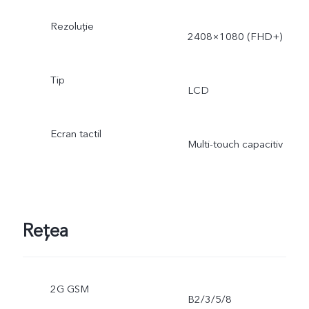
Rezoluție
2408×1080 (FHD+)
Tip
LCD
Ecran tactil
Multi-touch capacitiv
Rețea
2G GSM
B2/3/5/8