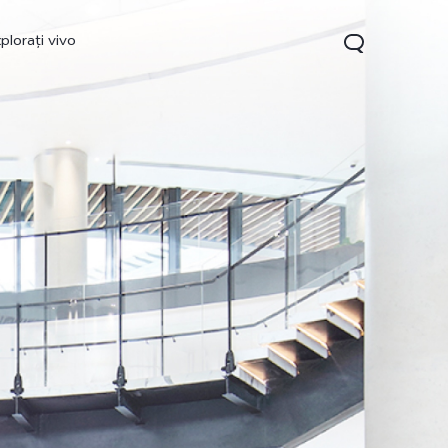
plorați vivo
Y35
Y22s
nou
nou