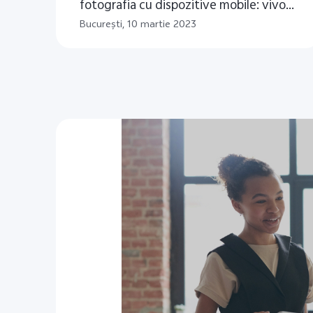
fotografia cu dispozitive mobile: vivo
X90 Pro este disponibil în România
Bucureşti, 10 martie 2023
începând cu 10 martie