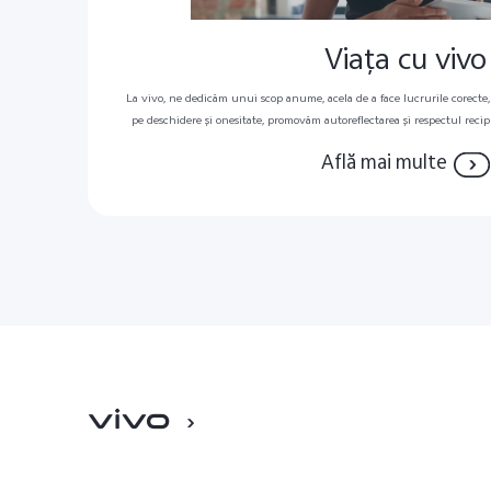
Viața cu vivo
La vivo, ne dedicăm unui scop anume, acela de a face lucrurile corect
pe deschidere și onesitate, promovăm autoreflectarea și respectul rec
de lucru inclusiv și armonios, ce încurajează ideile noi și promovează
Află mai multe
pot oferi tot ce au mai bun și pot atinge un nivel super