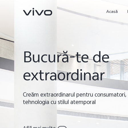
Acasă
Bucură-te de
extraordinar
Creăm extraordinarul pentru consumatori
X90 Pro
X80 Lite
nou
nou
tehnologia cu stilul atemporal