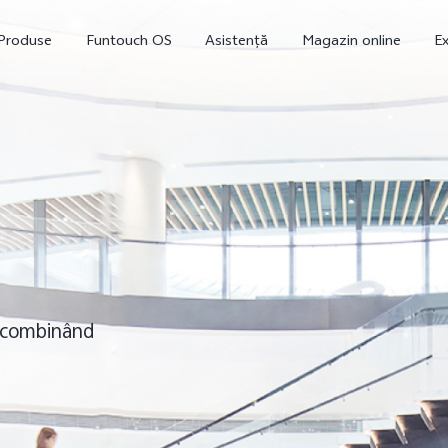
Produse
Funtouch OS
Asistență
Magazin online
Ex
, combinând
V23 5G
Y16
nou