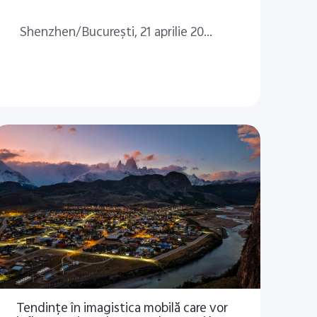
urile X Fold2 și X Flip
Shenzhen/București, 21 aprilie 2023
care extind gama de
flagship-uri pliabile
Tendinţe în imagistica mobilă care vor