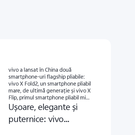
​vivo a lansat în China două
smartphone-uri flagship pliabile:
vivo X Fold2, un smartphone pliabil
mare, de ultimă generaţie şi vivo X
Flip, primul smartphone pliabil mic
produs de vivo
Ușoare, elegante și
puternice: vivo
prezintă smartphone-