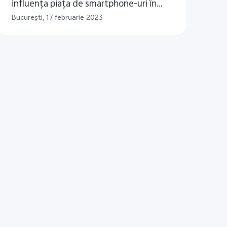
influenţa piaţa de smartphone-uri în
2023
Bucureşti, 17 februarie 2023