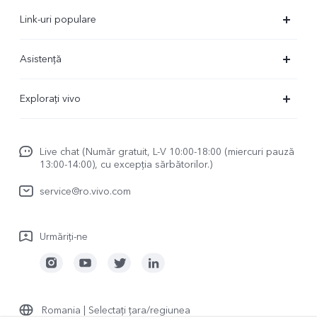
Link-uri populare
X90 Pro
Asistență
X80 Lite
FAQs
Explorați vivo
V23 5G
Centru de service
Redacție de știri
Y16
Funtouch OS
Live chat (Număr gratuit, L-V 10:00-18:00 (miercuri pauză
Viața cu vivo
Y35
13:00-14:00), cu excepția sărbătorilor.)
Trimite la reparatie
vivo Netiquette
Y22s
service@ro.vivo.com
Autentificare IMEI
Despre noi
TWS 2 ANC
Actualizarea sistemului
Urmăriți-ne
Mențiuni legale
TWS 2e
Manual de utilizare
Durabilitate
Jurnal de actualizare
Centrul de confidențialitate vivo
Romania | Selectați țara/regiunea