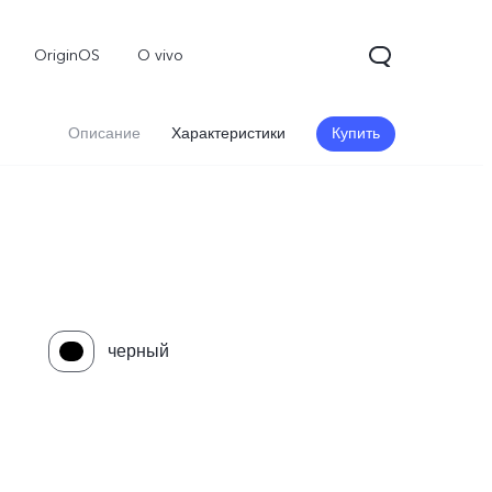
OriginOS
O vivo
Описание
Характеристики
Купить
черный
V70
Y31d
Новинка