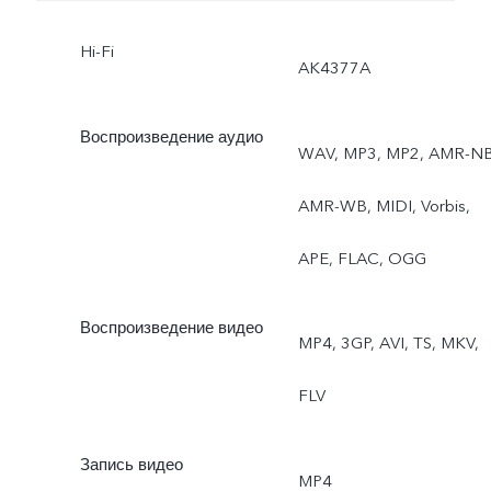
боке, Водяной знак,
Hi-Fi
Стикеры дополненной
AK4377A
реальности, Функция
Воспроизведение аудио
WAV, MP3, MP2, AMR-NB
Face Beauty для видео,
AMR-WB, MIDI, Vorbis,
Подсветка для селфи,
APE, FLAC, OGG
Технология Body Shaping
на основе ИИ,
Воспроизведение видео
MP4, 3GP, AVI, TS, MKV,
Фотофильтры,
FLV
Сверхширокоугольная
Запись видео
камера, Функция Fun
MP4