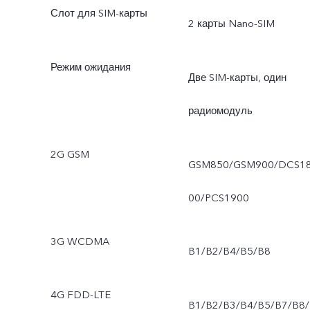
Слот для SIM-карты
2 карты Nano-SIM
Режим ожидания
Две SIM-карты, один
радиомодуль
2G GSM
GSM850/GSM900/DCS1
00/PCS1900
3G WCDMA
B1/B2/B4/B5/B8
4G FDD-LTE
B1/B2/B3/B4/B5/B7/B8/