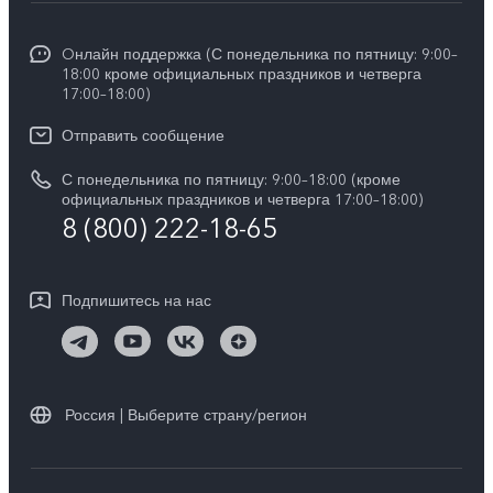
Y31d
Общая информация
V50 Lite
Funtouch OS
Y11d
Oнлайн поддержка (С понедельника по пятницу: 9:00–
Пресс-центр
V40 Lite
18:00 кроме официальных праздников и четверга
Сервисные центры
17:00–18:00)
Y05
Карьера в vivo
V30 Lite
IMEI аутентификация
Отправить сообщение
Юридическая информация
Y29
Запрос стоимости запчастей
С понедельника по пятницу: 9:00–18:00 (кроме
О нас
официальных праздников и четверга 17:00–18:00)
Y04s
8 (800) 222-18-65
Обновление системы
Социальная ответственность
Y04
Инструкции по гарантии vivo
Центр конфиденциальности vivo
Подпишитесь на нас
Скачать LUT для Log-восстановления
Россия | Выберите страну/регион