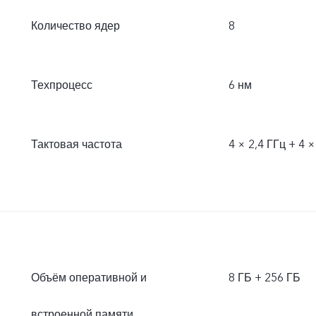
Количество ядер
8
Техпроцесс
6 нм
Тактовая частота
4 × 2,4 ГГц + 4 ×
Объём оперативной и
8 ГБ + 256 ГБ
встроенной памяти