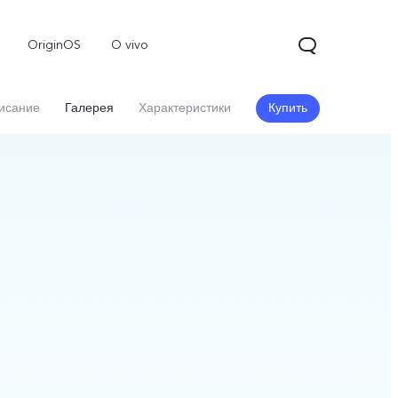
OriginOS
O vivo
исание
Галерея
Характеристики
Купить
V70
Y31d
Новинка