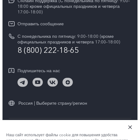
Y11d
Oнлайн поддержка (С понедельника по пятницу: 9:00–
Пресс-центр
V40 Lite
18:00 кроме официальных праздников и четверга
Сервисные центры
17:00–18:00)
Y05
Карьера в vivo
V30 Lite
IMEI аутентификация
Отправить сообщение
Юридическая информация
Y29
Запрос стоимости запчастей
С понедельника по пятницу: 9:00–18:00 (кроме
О нас
официальных праздников и четверга 17:00–18:00)
Y04s
8 (800) 222-18-65
Обновление системы
Социальная ответственность
Y04
Инструкции по гарантии vivo
Центр конфиденциальности vivo
Подпишитесь на нас
Скачать LUT для Log-восстановления
Россия | Выберите страну/регион
© vivo Mobile Communication Co., Ltd., 2026. Все права защищены.
Наш сайт использует файлы cookie для повышения удобства
Политика конфиденциальности
|