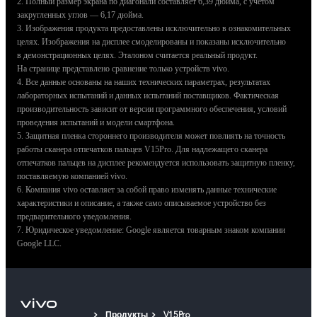
2. Полный размер экрана по диагонали составляет 6,39 дюйма, с учетом
закругленных углов — 6,17 дюйма.
3. Изображения продукта предоставлены исключительно в ознакомительных
целях. Изображения на дисплее смоделированы и показаны исключительно
в демонстрационных целях. Эталоном считается реальный продукт.
На странице представлено сравнение только устройств vivo.
4. Все данные основаны на наших технических параметрах, результатах
лабораторных испытаний и данных испытаний поставщиков. Фактическая
производительность зависит от версии программного обеспечения, условий
проведения испытаний и модели смартфона.
5. Защитная пленка стороннего производителя может повлиять на точность
работы сканера отпечатков пальцев V15Pro. Для надлежащего сканера
отпечатков пальцев на дисплее рекомендуется использовать защитную пленку,
поставляемую компанией vivo.
6. Компания vivo оставляет за собой право изменять данные технические
характеристики и описание, а также само описываемое устройство без
предварительного уведомления.
7. Юридическое уведомление: Google является товарным знаком компании
Google LLC.
Продукты
V15Pro