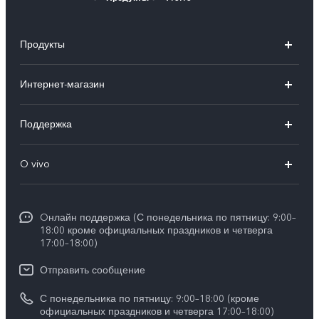
Продукты
X300 Ultra
Интернет-магазин
X300 FE
X200 FE
Поддержка
V70 FE
V60 5G
Ремонт с доставкой
V70
O vivo
V60 Lite
FAQs
Y31d
Общая информация
V50 Lite
Funtouch OS
Y11d
Oнлайн поддержка (С понедельника по пятницу: 9:00–
Пресс-центр
V40 Lite
18:00 кроме официальных праздников и четверга
Сервисные центры
17:00–18:00)
Y05
Карьера в vivo
V30 Lite
IMEI аутентификация
Отправить сообщение
Юридическая информация
Y29
Запрос стоимости запчастей
С понедельника по пятницу: 9:00–18:00 (кроме
О нас
официальных праздников и четверга 17:00–18:00)
Y04s