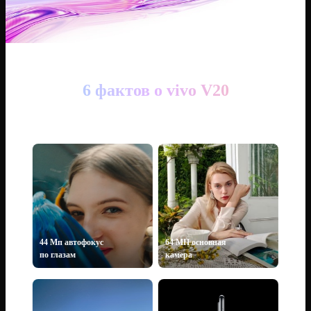
6 фактов о vivo V20
44 Мп aвтофокус
64 МП основная
по глазам
камера