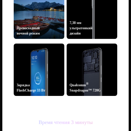
7,38 мм
Превосходный
ультратонкий
ночной режим
дизайн
®
Зарядка
Qualcomm
FlashCharge 33 Вт
Snapdragon™ 720G
Время чтения 3 минуты