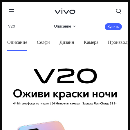
V20
Описание
Купить
360°
Описание
Селфи
Дизайн
Камера
Производи
Характеристики