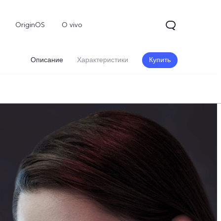
OriginOS
O vivo
Описание
Характеристики
Купить
V70
Y31d
Новинка