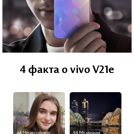
4 факта о vivo V21e
44 Мп aвтофокус
64 Мп ночная