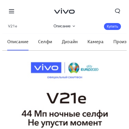
V21e
Описание
Купить
Характеристики
Описание
Селфи
Дизайн
Камера
Произв