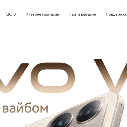
iQOO
Интернет-магазин
Найти магазин
Поддержка
X300
X300 FE
Новинка