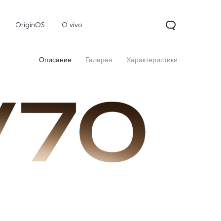
OriginOS
O vivo
Описание
Галерея
Характеристики
V70
Y31d
Новинка