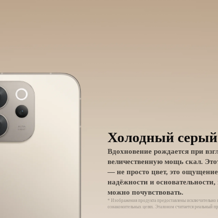
Холодный серый
Элегантный чёр
Вдохновение рождается при взг
Чистый чёрный цвет излучает
величественную мощь скал. Это
изысканность — классическую и
— не просто цвет, это ощущение
актуальную.
надёжности и основательности,
можно почувствовать.
* Изображения продукта предоставлены исключительно 
ознакомительных целях. Эталоном считается реальный пр