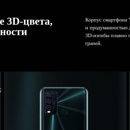
 3D-цвета,
Корпус смартфона 
и продуманностью д
тности
3D-изгибы плавно п
граней.