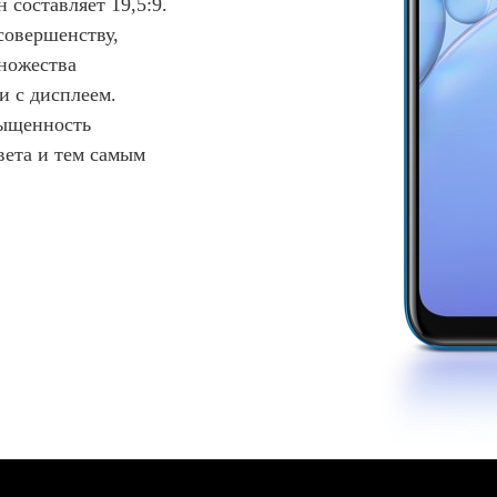
 составляет 19,5:9.
совершенству,
ножества
и с дисплеем.
сыщенность
вета и тем самым