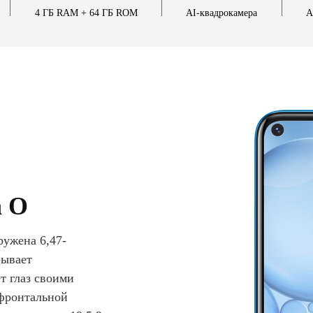
4 ГБ RAM
+ 64 ГБ ROM
AI-квадрокамера
А
a O
ружена 6,47-
рывает
т глаз своими
 фронтальной