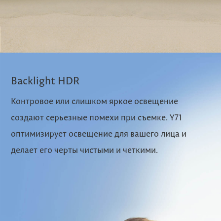
Backlight HDR
Контровое или слишком яркое освещение
создают серьезные помехи при съемке. Y71
оптимизирует освещение для вашего лица и
делает его черты чистыми и четкими.