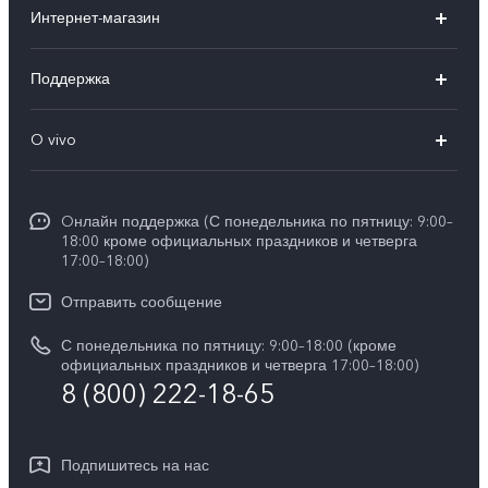
Интернет-магазин
X300 FE
X200 FE
Поддержка
V70 FE
V60 5G
Ремонт с доставкой
V70
O vivo
V60 Lite
FAQs
Y31d
Общая информация
V50 Lite
Funtouch OS
Y11d
Oнлайн поддержка (С понедельника по пятницу: 9:00–
Пресс-центр
V40 Lite
18:00 кроме официальных праздников и четверга
Сервисные центры
17:00–18:00)
Y05
Карьера в vivo
V30 Lite
IMEI аутентификация
Отправить сообщение
Юридическая информация
Y29
Запрос стоимости запчастей
С понедельника по пятницу: 9:00–18:00 (кроме
О нас
официальных праздников и четверга 17:00–18:00)
Y04s
8 (800) 222-18-65
Обновление системы
Социальная ответственность
Y04
Инструкции по гарантии vivo
Центр конфиденциальности vivo
Подпишитесь на нас
Скачать LUT для Log-восстановления