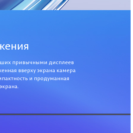
ажения
тавших привычными дисплеев
женная вверху экрана камера
мпактность и продуманная
экрана.