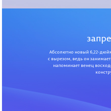
запре
Абсолютно новый 6,22-дюйм
с вырезом, ведь он занимае
напоминает венец восход
констр