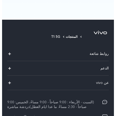
المنتجات
T1 5G
روابط شائعة
X300 Pro (New)
الدعم
X200 FE (New)
الاسئلة الشائعة
عن vivo
Y39 5G
مراكز الصيانة
معلومات عن الشركة
V50 5G
Funtouch OS
(السبت - الأربعاء : 9:00 صباحاً - 9:00 مساءً، الخميس: 9:00
الأخبار
Y04
صباحاً - 2:30 مساءً. ما عدا ايام العطل)دردشة مباشرة
مصادقة IMEI
الإشعارات القانونية