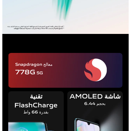
معالج Snapdragon
778G
5G
شاشة AMOLED
تقنية
FlashCharge
بحجم 6.44
بقدرة 66 واط