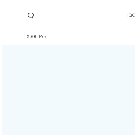
iQ
X300 Pro
V60
V70 FE
V70
جديد
جديد