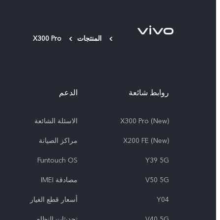
المنتجات
X300 Pro
روابط شائعة
الدعم
X300 Pro (New)
الاسئلة الشائعة
X200 FE (New)
مراكز الصيانة
Funtouch OS
Y39 5G
V50 5G
مصادقة IMEI
Y04
أسعار قطع الغيار
V40 5G
تحديثات النظام