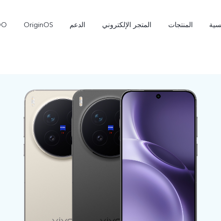
سية
المنتجات
المتجر الإلكتروني
الدعم
OriginOS
OO
X300 Pro
T5 Pro 5G
جديد
جديد