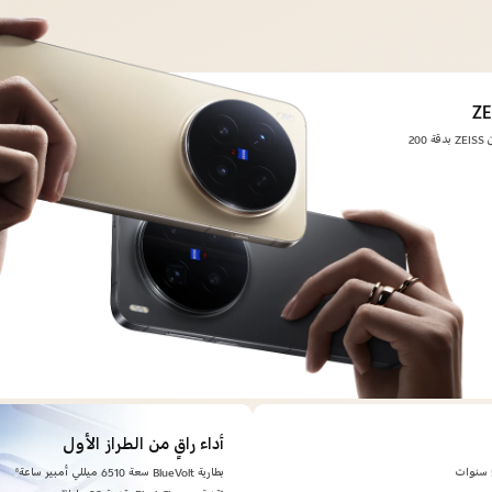
الكاميرا المقربة للتصوير عن بُعد بنظام APO من ZEISS بدقة ‎200
أداء راقٍ من الطراز الأول
8
بطارية BlueVolt سعة 6510 ميللي أمبير ساعة
10