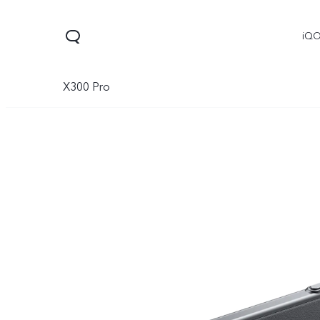
iQ
X300 Pro
V60
V70 FE
V70
جديد
جديد