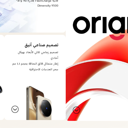
تقنية FlashCharge بقدرة 90 واط
Dimensity 9500
تصميم صناعي أنيق
تصميم زجاجي ثلاثي الأبعاد بهيكل
أحادي
إطار متماثل فائق النحافة بحجم 1.1 مم
سحر العدسات الاحترافية