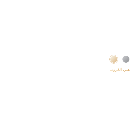
هبي الغروب
ادي فضائي
أزرق أوركيد