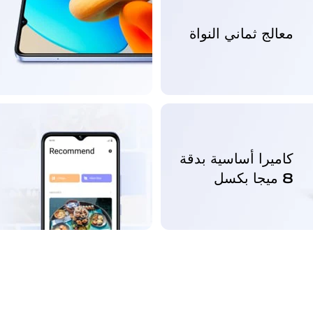
ش
معالج ثماني النواة
م
كاميرا أساسية بدقة
8 ميجا بكسل
ب