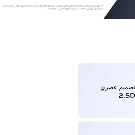
صميم عصري
‎2.5‏