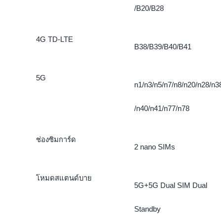
/B20/B28
4G TD-LTE
B38/B39/B40/B41
5G
n1/n3/n5/n7/n8/n20/n28/n3
/n40/n41/n77/n78
ช่องซิมการ์ด
2 nano SIMs
โหมดสแตนด์บาย
5G+5G Dual SIM Dual
Standby