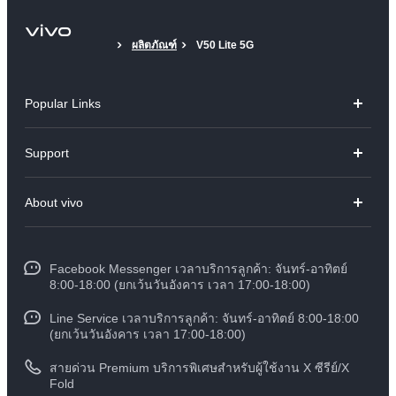
ผลิตภัณฑ์
V50 Lite 5G
Popular Links
V70
Support
X300 Pro
คำถามที่พบบ่อย
About vivo
X300
ศูนย์บริการ
ข้อมูล
V60 Lite
Funtouch OS
Facebook Messenger เวลาบริการลูกค้า: จันทร์-อาทิตย์
ข้อมูลข่าว
Y31 5G
8:00-18:00 (ยกเว้นวันอังคาร เวลา 17:00-18:00)
อัพเดทระบบ
สมัครงานที่ vivo
Line Service เวลาบริการลูกค้า: จันทร์-อาทิตย์ 8:00-18:00
สอบถามเกี่ยวกับราคาอะไหล่
(ยกเว้นวันอังคาร เวลา 17:00-18:00)
ข้อกฏหมาย
การตรวจยืนยันหมายเลข IMEI
สายด่วน Premium บริการพิเศษสำหรับผู้ใช้งาน X ซีรีย์/X
เกี่ยวกับเรา
Fold