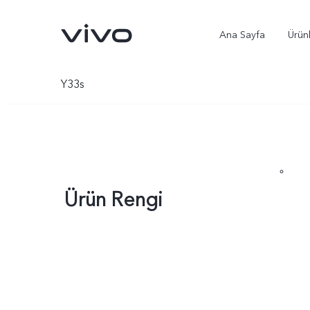
Ana Sayfa
Ürün
Y33s
Ürün Rengi
X300 Ultra
X300 Pro
yeni
yeni