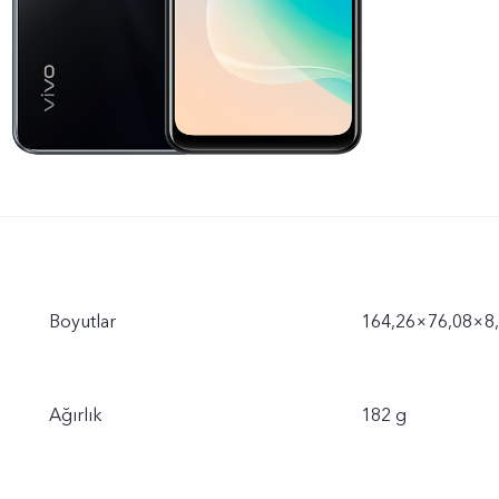
Boyutlar
164,26×76,08×
Ağırlık
182 g