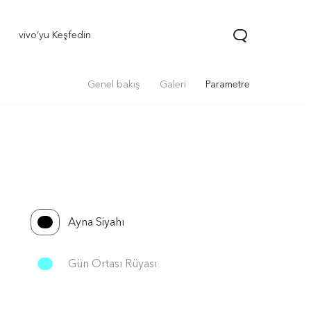
vivo’yu Keşfedin
Genel bakış
Galeri
Parametre
Ayna Siyahı
70 FE
yeni
Gün Ortası Rüyası