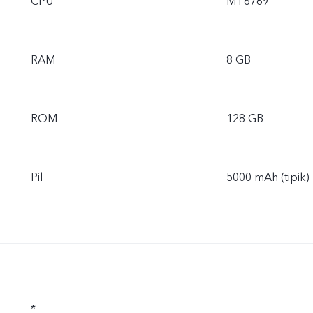
CPU
MT6769
RAM
8 GB
ROM
128 GB
Pil
5000 mAh (tipik)
*