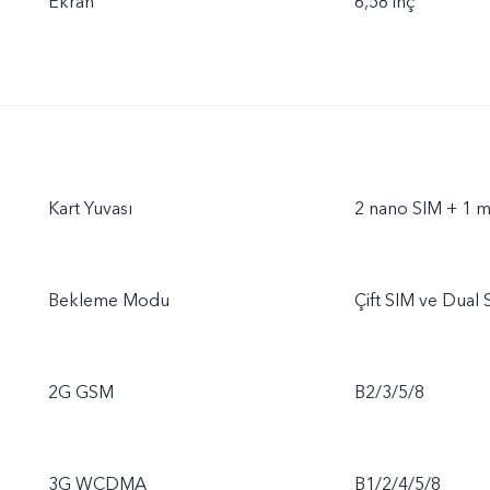
Ekran
6,58 inç
Kart Yuvası
2 nano SIM + 1 m
Bekleme Modu
Çift SIM ve Dual
2G GSM
B2/3/5/8
3G WCDMA
B1/2/4/5/8