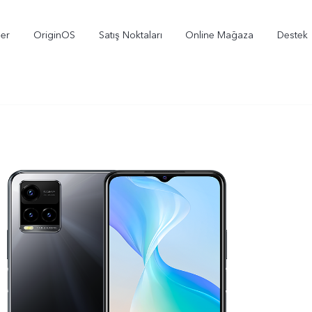
ler
OriginOS
Satış Noktaları
Online Mağaza
Destek
X300
V70
V
yeni
yeni