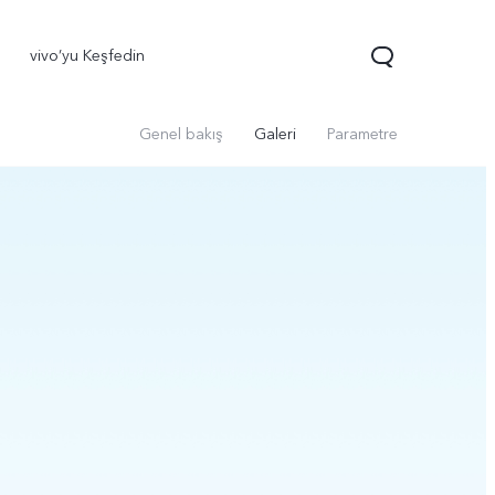
vivo’yu Keşfedin
Genel bakış
Galeri
Parametre
70 FE
yeni