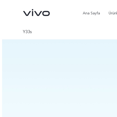
Ana Sayfa
Ürün
Y33s
X300 Ultra
X300 Pro
yeni
yeni