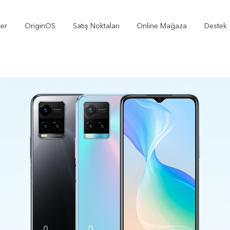
ler
OriginOS
Satış Noktaları
Online Mağaza
Destek
X300
V70
V
yeni
yeni