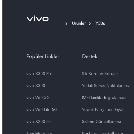
Ürünler
Y33s
Popüler Linkler
Destek
vivo X300 Pro
Sık Sorulan Sorular
vivo X300
Yetkili Servis Noktalarımız
vivo V60 5G
IMEI kimlik doğrulaması
vivo V60 Lite 5G
Yedek Parçaların Fiyatı
vivo X200 FE
Sistem Güncellemesi
Tüm Modeller
Başlangıç ve Kullanım ​​