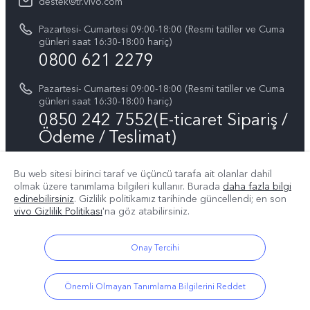
Tüm Modeller
destek@tr.vivo.com
Sistem Güncellemesi
Yasal Bildirimler
Pazartesi- Cumartesi 09:00-18:00 (Resmi tatiller ve Cuma
Başlangıç ve Kullanım ​​Kılavuzu
günleri saat 16:30-18:00 hariç)
Hakkımızda
0800 621 2279
Garanti Politikamız
Sürdürülebilirlik
Pazartesi- Cumartesi 09:00-18:00 (Resmi tatiller ve Cuma
Müşteri Hizmetleri Gizlilik Beyanı
günleri saat 16:30-18:00 hariç)
vivo Gizlilik Merkezi
0850 242 7552(E-ticaret Sipariş /
Ödeme / Teslimat)
Bu web sitesi birinci taraf ve üçüncü tarafa ait olanlar dahil
Bizin takip edin
olmak üzere tanımlama bilgileri kullanır. Burada
daha fazla bilgi
edinebilirsiniz
. Gizlilik politikamız
tarihinde güncellendi; en son
vivo Gizlilik Politikası
'na göz atabilirsiniz.
Onay Tercihi
Türkiye | Ülke/bölge seçin
Önemli Olmayan Tanımlama Bilgilerini Reddet