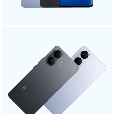
Türkiye | Ülke/bölge seçin