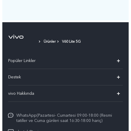
Ürünler
V60 Lite 5G
Popüler Linkler
vivo X300 Pro
Destek
vivo X300
Sık Sorulan Sorular
vivo Hakkında
vivo V60 5G
Yetkili Servis Noktalarımız
Bilgi
vivo V60 Lite 5G
IMEI kimlik doğrulaması
WhatsApp(Pazartesi- Cumartesi 09:00-18:00 (Resmi
vivo'da Kariyer
vivo X200 FE
tatiller ve Cuma günleri saat 16:30-18:00 hariç)
Yedek Parçaların Fiyatı
Basın