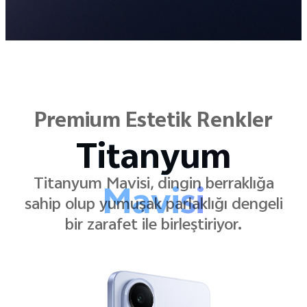
Premium Estetik Renkler
Titanyum
Siyahı
Titanyum Siyahı, temiz çizgileri asla
arka planda kalmayan bir siyahla
birleştirerek keskin ve modern bir
görünüm sunar.