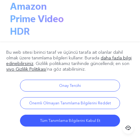
Amazon
Prime Video
HDR
Bu web sitesi birinci taraf ve üçüncü tarafa ait olanlar dahil
olmak üzere tanımlama bilgileri kullanır. Burada
daha fazla bilgi
edinebilirsiniz
. Gizlilik politikamız
tarihinde güncellendi; en son
vivo Gizlilik Politikası
'na göz atabilirsiniz.
Onay Tercihi
Çift Stereo Hoparlör
Önemli Olmayan Tanımlama Bilgilerini Reddet
%400 Ses.
Tüm Tanımlama Bilgilerini Kabul Et