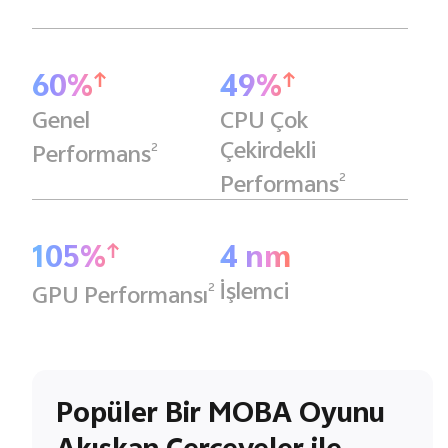
60%
49%
Genel
CPU Çok
Çekirdekli
2
Performans
2
Performans
105%
4 nm
İşlemci
2
GPU Performansı
Popüler Bir MOBA Oyunu
Akışkan Çerçeveler ile