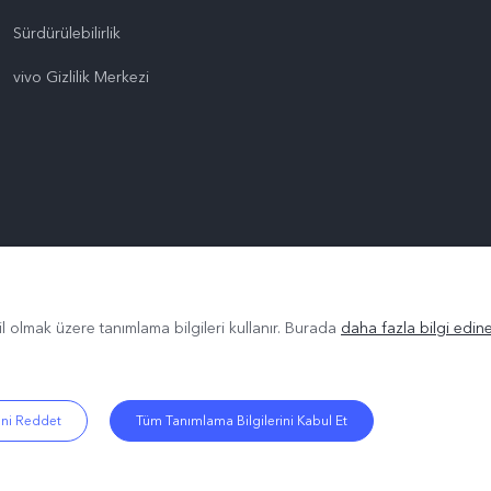
Sürdürülebilirlik
vivo Gizlilik Merkezi
il olmak üzere tanımlama bilgileri kullanır. Burada
daha fazla bilgi edineb
ini Reddet
Tüm Tanımlama Bilgilerini Kabul Et
.
|
Gizlilik Politikası
|
Çerez Politikası
|
Gizlilik Desteği