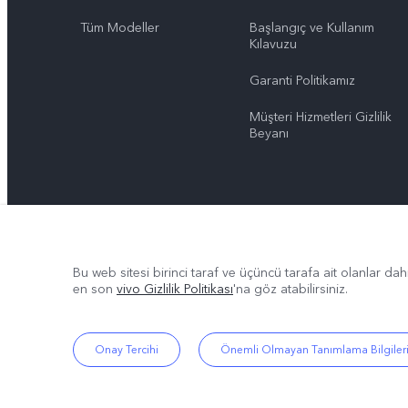
Tüm Modeller
Başlangıç ve Kullanım ​​
Kılavuzu
Garanti Politikamız
Müşteri Hizmetleri Gizlilik
Beyanı
Bu web sitesi birinci taraf ve üçüncü tarafa ait olanlar dah
en son
vivo Gizlilik Politikası
'na göz atabilirsiniz.
Onay Tercihi
Önemli Olmayan Tanımlama Bilgiler
© 2026 vivo Mobile Communication Co., Ltd. Tüm hakları saklıdır