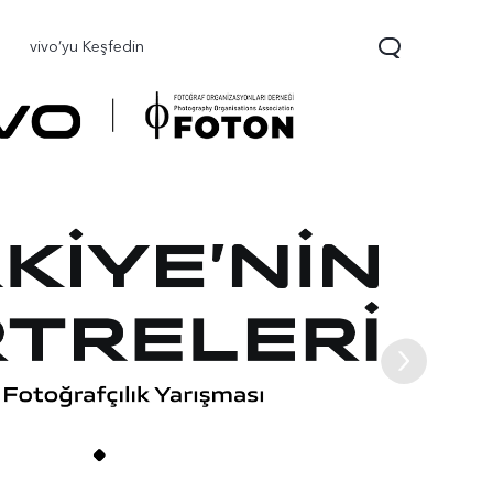
vivo’yu Keşfedin
0 FE
yeni