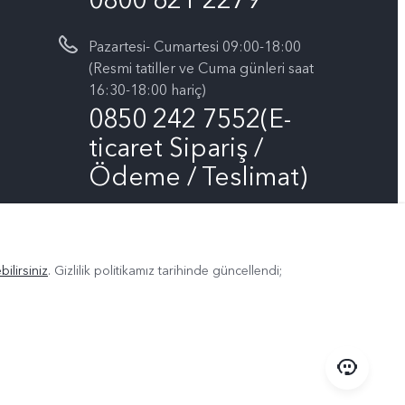
Pazartesi- Cumartesi 09:00-18:00
(Resmi tatiller ve Cuma günleri saat
16:30-18:00 hariç)
0850 242 7552(E-
ticaret Sipariş /
Ödeme / Teslimat)
Bizin takip edin
ilirsiniz
. Gizlilik politikamız
tarihinde güncellendi;
Türkiye | Ülke/bölge seçin