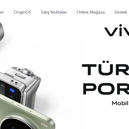
ler
OriginOS
Satış Noktaları
Online Mağaza
Destek
X300
V70
V7
yeni
yeni