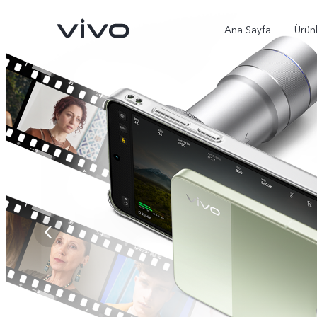
Ana Sayfa
Ürün
X300 Ultra
X300 Pro
yeni
yeni