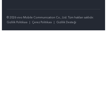
© 2026 vivo Mobile Communication Co., Ltd. Tüm hakları saklıdır.
Gizlilik Politikası
|
Çerez Politikası
|
Gizlilik Desteği