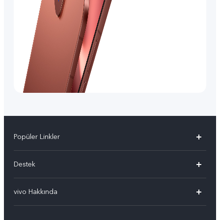
Popüler Linkler
vivo X300 Pro
Destek
vivo X300
Sık Sorulan Sorular
vivo Hakkında
vivo V60 5G
Yetkili Servis Noktalarımız
Bilgi
vivo V60 Lite 5G