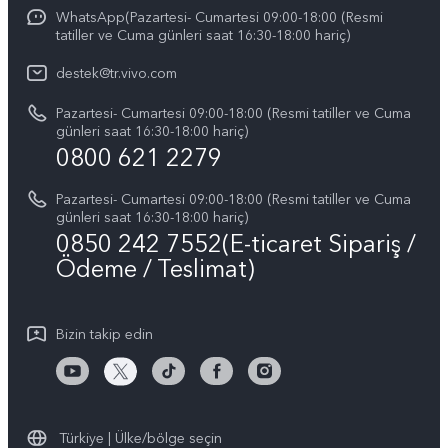
IMEI kimlik doğrulaması
WhatsApp(Pazartesi- Cumartesi 09:00-18:00 (Resmi
vivo'da Kariyer
vivo X200 FE
tatiller ve Cuma günleri saat 16:30-18:00 hariç)
Yedek Parçaların Fiyatı
Basın
Tüm Modeller
destek@tr.vivo.com
Sistem Güncellemesi
Yasal Bildirimler
Pazartesi- Cumartesi 09:00-18:00 (Resmi tatiller ve Cuma
Başlangıç ve Kullanım ​​Kılavuzu
günleri saat 16:30-18:00 hariç)
Hakkımızda
0800 621 2279
Garanti Politikamız
Sürdürülebilirlik
Pazartesi- Cumartesi 09:00-18:00 (Resmi tatiller ve Cuma
Müşteri Hizmetleri Gizlilik Beyanı
günleri saat 16:30-18:00 hariç)
vivo Gizlilik Merkezi
0850 242 7552(E-ticaret Sipariş /
Ödeme / Teslimat)
Bizin takip edin
Türkiye | Ülke/bölge seçin