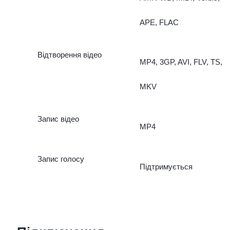
підсвітка для селфі+Fac
APE, FLAC
Beauty+Multi Frame,
Портретна рамка
Відтворення відео
MP4, 3GP, AVI, FLV, TS,
Основна: Palm Capture,
MKV
Управління голосом, PRO
Запис відео
SLO-MO, HDR, Боке,
MP4
Панорама, режим відео
Запис голосу
Підтримується
Face Beauty, Time
watermatrk, Model
watermark, Визначення