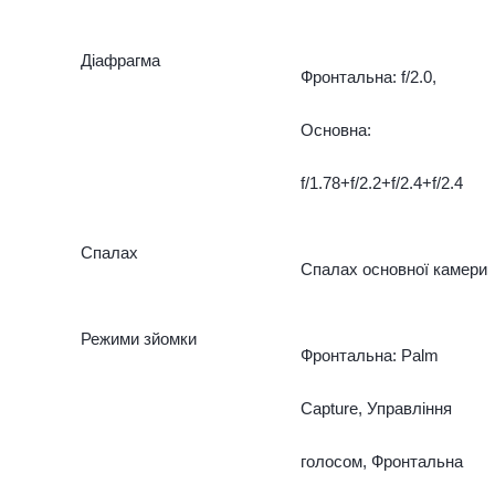
Діафрагма
Фронтальна: f/2.0,
Основна:
f/1.78+f/2.2+f/2.4+f/2.4
Спалах
Спалах основної камери
Режими зйомки
Фронтальна: Palm
Capture, Управління
голосом, Фронтальна