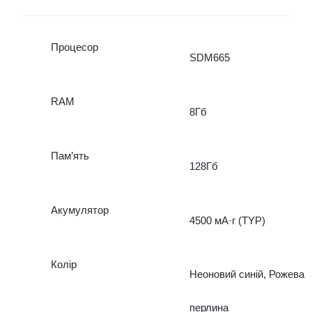
Процесор
SDM665
RAM
8Гб
Пам’ять
128Гб
Акумулятор
4500 мА·г (TYP)
Колір
Неоновий синій, Рожева
перлина