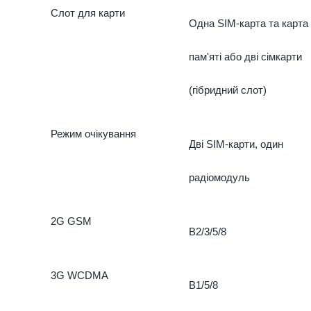
Слот для карти
Одна SIM-карта та карта
пам'яті або дві сімкарти
(гібридний слот)
Режим очікування
Дві SIM-карти, один
радіомодуль
2G GSM
B2/3/5/8
3G WCDMA
B1/5/8