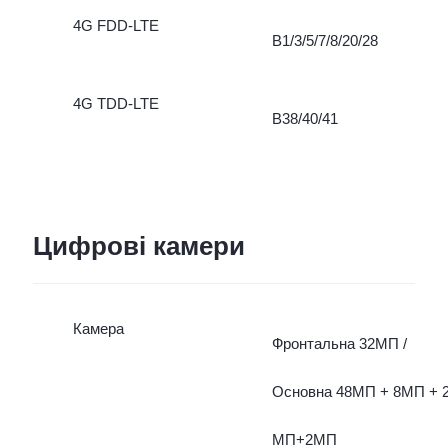
4G FDD-LTE
B1/3/5/7/8/20/28
4G TDD-LTE
B38/40/41
Цифрові камери
Камера
Фронтальна 32МП /
Основна 48МП + 8МП + 
МП+2МП