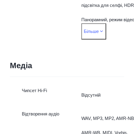
підсвітка для селфі, HDR
Панорамний, режим віде
Більше
Face Beauty, Time
watermatrk, Model
watermark, Визначення
Медіа
статі, Фільтри камери, AI
Чипсет Hi-Fi
Face Beauty, Pose Master
Відсутній
Світлові портретні
Відтворення аудіо
WAV, MP3, MP2, AMR-NB
ефекти, Фронтальна
AMR-WB, MIDI, Vorbis,