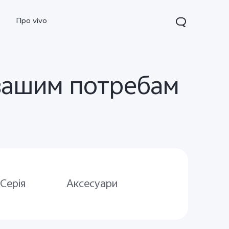
Про vivo
 вашим потребам
Y15s
Серія
Аксесуари