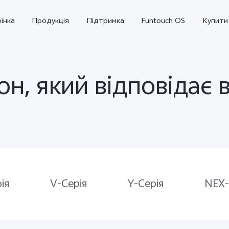
інка
Продукція
Підтримка
Funtouch OS
Купити
он, який відповідає
Y36
Y02
новий
новий
ія
V-Серія
Y-Серія
NEX-