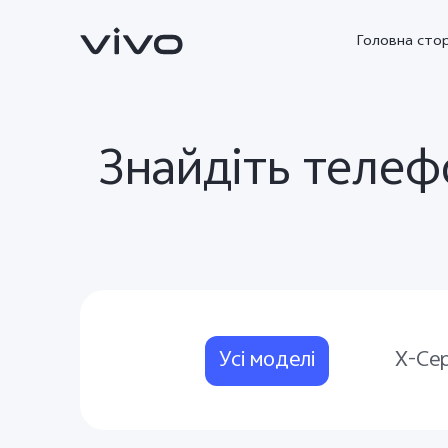
Головна стор
Знайдіть телеф
V23 5G
V23e
новий
новий
Усі моделі
X-Сер