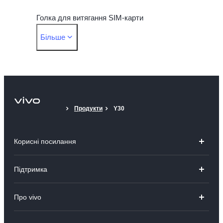
Голка для витягання SIM-карти
Більше
Захисний чохол
Захисна плівка (нанесена)
Продукти
Y30
Корисні посилання
V23 5G
Підтримка
V23e
Поширені запитання
Про vivo
Y36
Сервісний центр
Про компанію
Y02