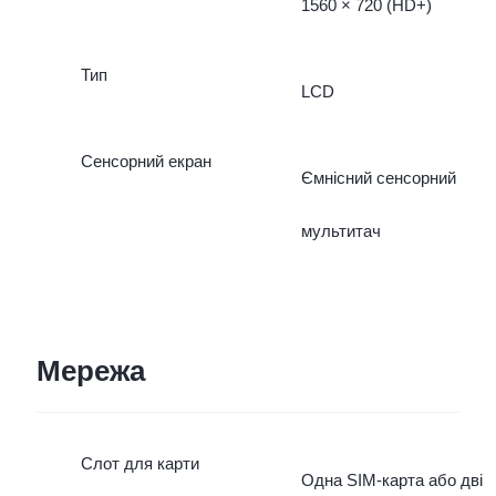
1560 × 720 (HD+)
Тип
LCD
Сенсорний екран
Ємнісний сенсорний
мультитач
Мережа
Слот для карти
Одна SIM-карта або дві