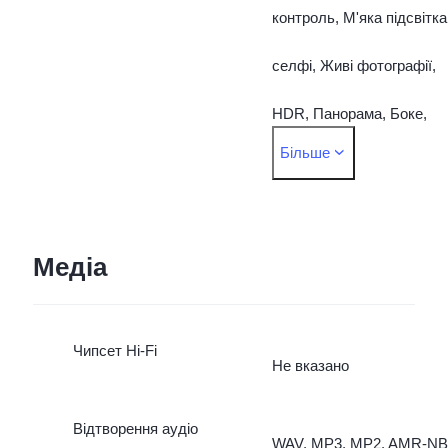
контроль, М'яка підсвітка
селфі, Живі фотографії,
HDR, Панорама, Боке,
Більше
Портрет, Боке-портрет
(спереду), Водяний знак,
Фільтри
Медіа
Чипсет Hi-Fi
Не вказано
Відтворення аудіо
WAV, MP3, MP2, AMR-NB