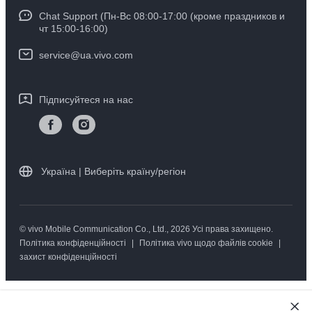
IMEI автентифікація
Chat Support (Пн-Вс 08:00-17:00 (кроме праздников и
Інформаційний центр
TWS2 ANC
чт 15:00-16:00)
Оновлення системи
Юридична інформація
TWS2e
service@ua.vivo.com
Експрес доставка пристроїв на ремонт
Про нас
Гарантійні інструкції vivo
Підписуйтеся на нас
Центр конфіденційності компанії vivo
Стабільність
Україна | Виберіть країну/регіон
© vivo Mobile Communication Co., Ltd., 2026 Усі права захищено.
Політика конфіденційності
|
Політика vivo щодо файлів cookie
|
захист конфіденційності