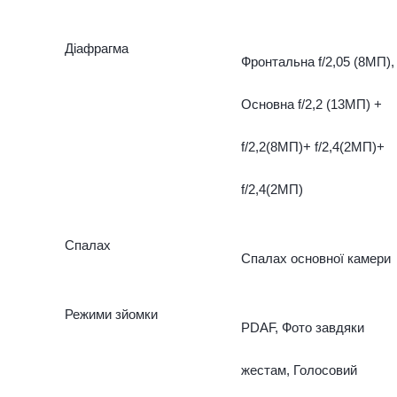
Діафрагма
Фронтальна f/2,05 (8МП),
Основна f/2,2 (13МП) +
f/2,2(8МП)+ f/2,4(2МП)+
f/2,4(2МП)
Спалах
Спалах основної камери
Режими зйомки
PDAF, Фото завдяки
жестам, Голосовий