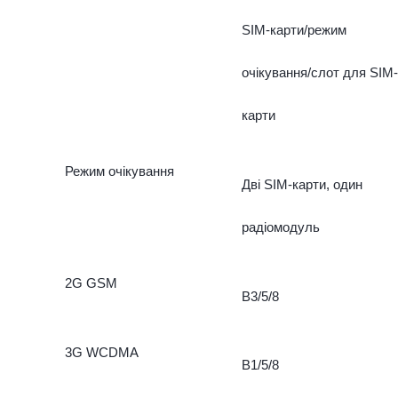
SIM-карти/режим
очікування/слот для SIM-
карти
Режим очікування
Дві SIM-карти, один
радіомодуль
2G GSM
B3/5/8
3G WCDMA
B1/5/8