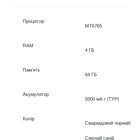
Процесор
MT6765
RAM
4 ГБ
Пам’ять
64 ГБ
Акумулятор
5000 мА·г (TYP)
Колір
Смарагдовий чорний/
Сяючий синій