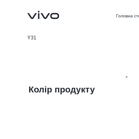
Головна ст
Y31
Колір продукту
V23 5G
V23e
новий
новий