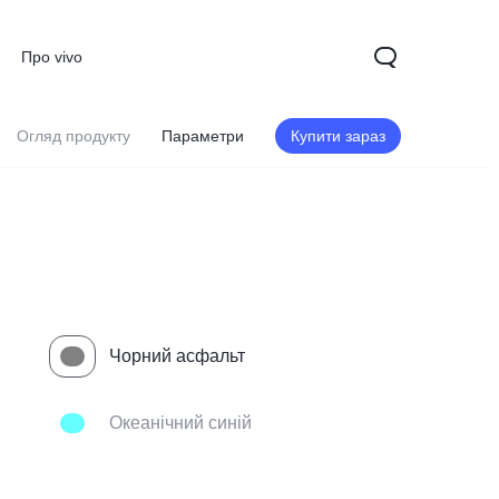
Про vivo
Огляд продукту
Параметри
Купити зараз
Чорний асфальт
Y15s
Океанічний синій