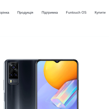
орінка
Продукція
Підтримка
Funtouch OS
Купити
Y36
Y02
новий
новий