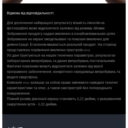
Відмова від відповідальності:
Для досягнення найкращого результату кількість пікселів на
фотографіях може відрізнятися залежно від режиму зйомки.
Зображення продукту надані виключно в ознайомлювальних цілях.
Зображення на екрані змодельовані та показані виключно для
демонстрації. Еталоном вважається реальний продукт. На сторінці
представлено порівняння виключно пристроїв vivo.
Усі дані ґрунтуються на наших технічних параметрах, результатах
лабораторних випробувань та даних випробувань постачальників.
Фактичні показники можуть відрізнятися залежно від версії
програмного забезпечення, конкретного середовища випробувань та
моделі смартфона.
Компанія vivo залишає за собою право змінювати наведені технічні
характеристики та опис, а також сам пристрій без попереднього
повідомлення.
Повний розмір діагоналі екрану становить 6,22 дюйма, з урахуванням
закруглених кутів – 6,02 дюйма.