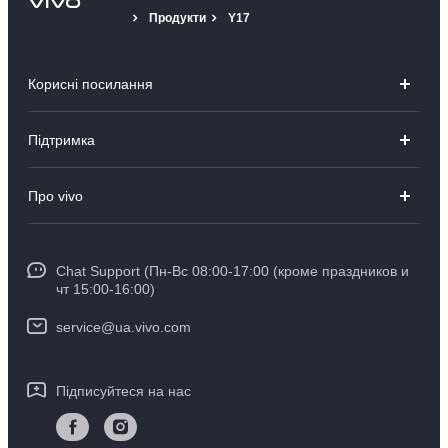
Продукти
Y17
Корисні посилання
V23 5G
Підтримка
V23e
Поширені запитання
Про vivo
Y36
Сервісний центр
Про компанію
Y02
IMEI автентифікація
Chat Support (Пн-Вс 08:00-17:00 (кроме праздников и
Інформаційний центр
TWS2 ANC
чт 15:00-16:00)
Оновлення системи
Юридична інформація
TWS2e
service@ua.vivo.com
Експрес доставка пристроїв на ремонт
Про нас
Гарантійні інструкції vivo
Підписуйтеся на нас
Центр конфіденційності компанії vivo
Стабільність