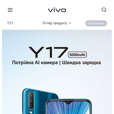
Y17
Огляд продукту
Припинено
Параметри