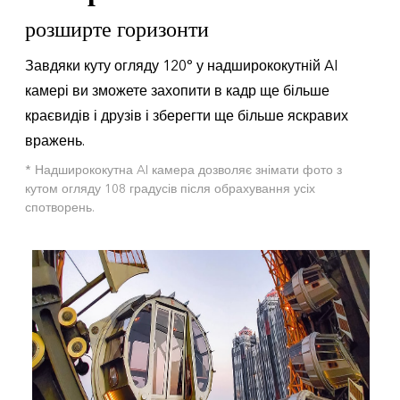
розширте горизонти
Завдяки куту огляду 120° у надширококутній AI
камері ви зможете захопити в кадр ще більше
краєвидів і друзів і зберегти ще більше яскравих
вражень.
* Надширококутна AI камера дозволяє знімати фото з
кутом огляду 108 градусів після обрахування усіх
спотворень.