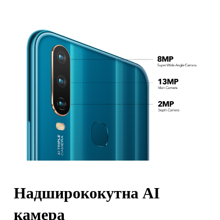
Надширококутна AI
камера