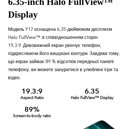
6.35-inch Halo FullView™
Display
Модель Y17 оснащена 6,35-дюймовим дисплеєм
Halo FullView™ зі співвідношенням сторін
19,3:9. Дивовижний екран увінчує телефон,
підкреслюючи його вишукані контури. Завдяки тому,
що екран займає 89 % відсотків передньої панелі
телефону, ви можете зануритися в улюблені ігри та
відео.
19.3:9
6.35
Aspect Ratio
Halo FullView™ Display
89%
Screen-to-body ratio