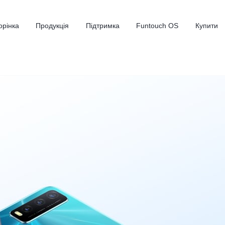
орінка
Продукція
Підтримка
Funtouch OS
Купити