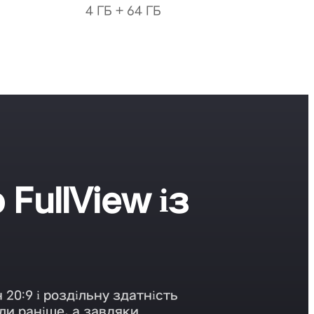
4 ГБ + 64 ГБ
FullView із
20:9 і роздільну здатність
ли раніше, а завдяки