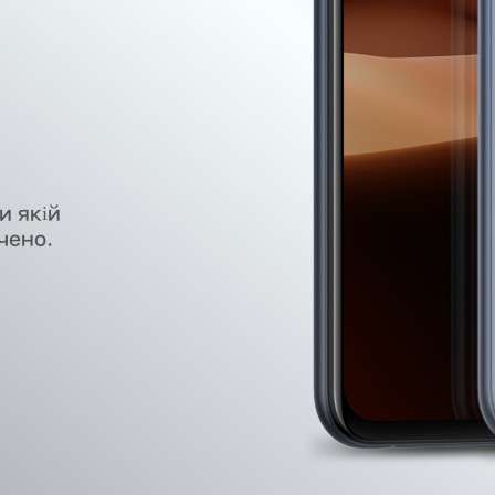
и якій
чено.