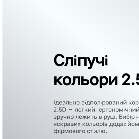
Сліпучі
кольори 2.
Ідеально відполірований ко
2.5D – легкий, ергономічний
зручно лежить в руці. Вибір 
яскравих кольорів додає йо
фірмового стилю.