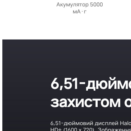
Акумулятор 5000
мА·г
6,51-дюймо
захистом 
6,51-дюймовий дисплей Halo 
HD+ (1600 x 720). Зображенн