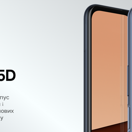
5D
рпус
 і
нових
му