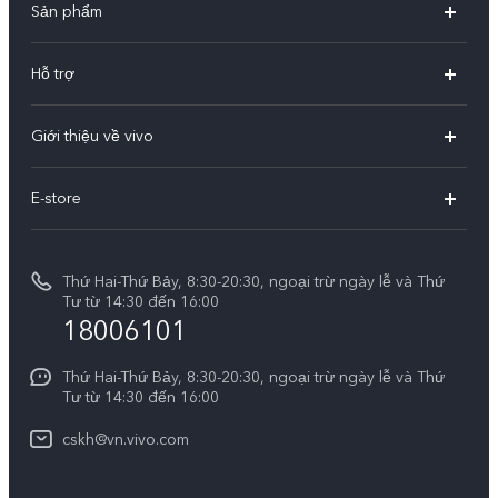
Sản phẩm
X300 Pro
Hỗ trợ
X300
Câu hỏi thường gặp
Giới thiệu về vivo
V60
Trung tâm dịch vụ
Thông tin
V60 Lite 5G
E-store
Funtouch OS
Tin tức
V50 Lite 5G
E-store
Cập nhật hệ thống
Thông báo pháp lý
V50 Lite
Thứ Hai-Thứ Bảy, 8:30-20:30, ngoại trừ ngày lễ và Thứ
Tra cứu giá linh kiện
Tư từ 14:30 đến 16:00
Về chúng tôi
18006101
Y39 5G
Xác thực bằng IMEI
Trung tâm Quyền riêng tư của vivo
Y29
Thứ Hai-Thứ Bảy, 8:30-20:30, ngoại trừ ngày lễ và Thứ
Dịch vụ cuộc hẹn
Tư từ 14:30 đến 16:00
Tính Bền Vững
Y19s Pro
Truy vấn tiến độ sửa chữa
cskh@vn.vivo.com
Y04
Prize-giving Quiz