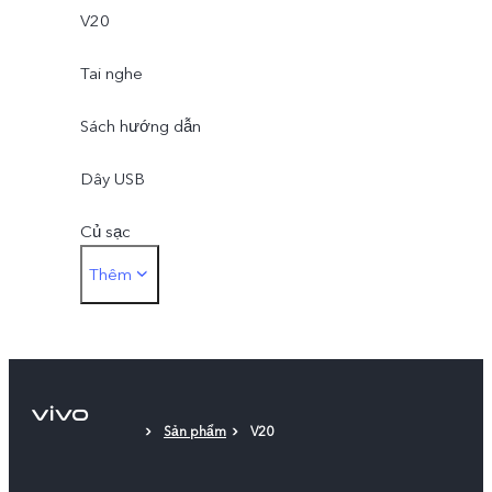
V20
Tai nghe
Sách hướng dẫn
Dây USB
Củ sạc
Thêm
Que lấy sim
Ốp lưng
Miếng dán màn hình (dán sẵn)
Sản phẩm
V20