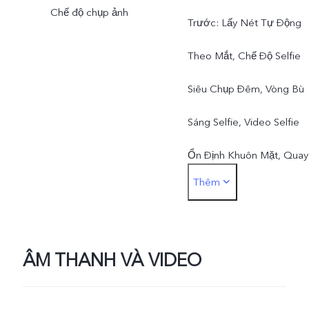
Chế độ chụp ảnh
Trước: Lấy Nét Tự Động
Theo Mắt, Chế Độ Selfie
Siêu Chụp Đêm, Vòng Bù
Sáng Selfie, Video Selfie
Ổn Định Khuôn Mặt, Quay
Thêm
Chuyển Động Chậm, Vide
Hiển Thị Kép, Video Chân
Dung Nghệ Thuật, Chân
ÂM THANH VÀ VIDEO
Dung Đa Phong Cách.