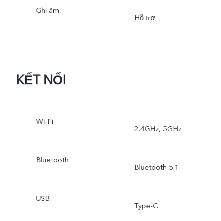
Dung Nghệ Thuật, Chụp
Ghi âm
Hỗ trợ
Siêu Cận, Chụp Chân Dun
Xóa Phông, Chân Dung Đ
Phong Cách.
KẾT NỐI
Wi-Fi
2.4GHz, 5GHz
Bluetooth
Bluetooth 5.1
USB
Type-C