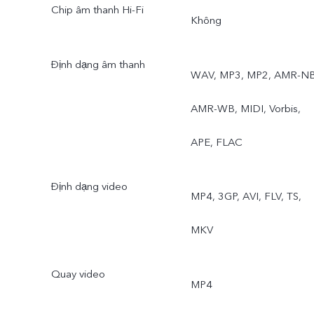
Chip âm thanh Hi-Fi
Sau: Lấy Nét Tự Động
Không
Theo Chuyển Động, Lấy
Định dạng âm thanh
WAV, MP3, MP2, AMR-NB
Nét Tự Động Theo Mắt,
AMR-WB, MIDI, Vorbis,
Lấy Nét Theo Cơ Thể/Vật
APE, FLAC
Thể, Chế Độ Siêu Chụp
Đêm, Chế Độ Chụp Đêm
Định dạng video
MP4, 3GP, AVI, FLV, TS,
Góc Siêu Rộng, Chế Độ
MKV
Phơi Sáng, Video Siêu
Quay video
Chống Rung, Video Chân
MP4