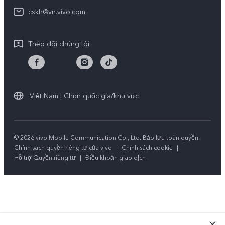
Y19s Pro
Truy vấn tiến độ sửa chữa
cskh@vn.vivo.com
Y04
Prize-giving Quiz
Theo dõi chúng tôi
Chính sách bảo hành của vivo
Tải LUTs để khôi phục Log
Việt Nam | Chọn quốc gia/khu vực
© 2026 vivo Mobile Communication Co., Ltd. Bảo lưu toàn quyền.
Chính sách quyền riêng tư của vivo
|
Chính sách cookie
|
Hỗ trợ Quyền riêng tư
|
Điều khoản giao dịch