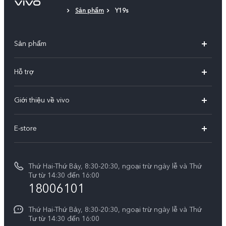
Sản phẩm
Y19s
Sản phẩm
X300 Pro
Hỗ trợ
X300
Câu hỏi thường gặp
Giới thiệu về vivo
V60
Trung tâm dịch vụ
Thông tin
V60 Lite 5G
E-store
Funtouch OS
Tin tức
V50 Lite 5G
E-store
Cập nhật hệ thống
Thông báo pháp lý
V50 Lite
Thứ Hai-Thứ Bảy, 8:30-20:30, ngoại trừ ngày lễ và Thứ
Tra cứu giá linh kiện
Tư từ 14:30 đến 16:00
Về chúng tôi
18006101
Y39 5G
Xác thực bằng IMEI
Trung tâm Quyền riêng tư của vivo
Y29
Thứ Hai-Thứ Bảy, 8:30-20:30, ngoại trừ ngày lễ và Thứ
Dịch vụ cuộc hẹn
Tư từ 14:30 đến 16:00
Tính Bền Vững