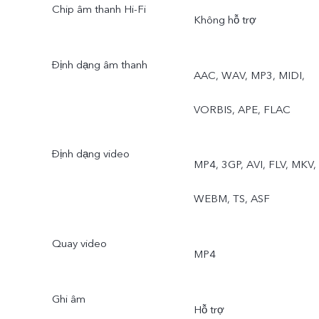
Chip âm thanh Hi-Fi
Chụp đêm, Chân dung,
Không hỗ trợ
Quay video, Live Photo
Định dạng âm thanh
AAC, WAV, MP3, MIDI,
VORBIS, APE, FLAC
Định dạng video
MP4, 3GP, AVI, FLV, MKV,
WEBM, TS, ASF
Quay video
MP4
Ghi âm
Hỗ trợ