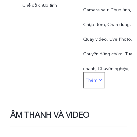
Chế độ chụp ảnh
Camera sau: Chụp ảnh,
Chụp đêm, Chân dung,
Quay video, Live Photo,
Chuyển động chậm, Tua
nhanh, Chuyên nghiệp,
Thêm
Toàn cảnh, Căn chỉnh tài
liệu, Độ phân giải cao
50MP
ÂM THANH VÀ VIDEO
Camera trước: Chụp ảnh,