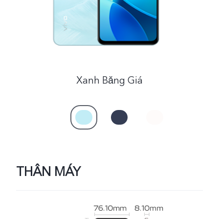
Việt Nam | Chọn quốc gia/khu vực
Xanh Bǎng Giá
THÂN MÁY