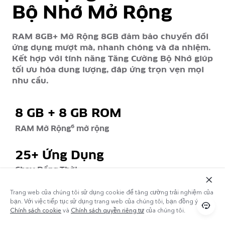
Bộ Nhớ Mở Rộng
RAM 8GB+ Mở Rộng 8GB đảm bảo chuyển đổi
ứng dụng mượt mà, nhanh chóng và đa nhiệm.
Kết hợp với tính năng Tăng Cường Bộ Nhớ giúp
tối ưu hóa dung lượng, đáp ứng trọn vẹn mọi
nhu cầu.
8 GB + 8 GB ROM
6
RAM Mở Rộng
mở rộng
25+ Ứng Dụng
Chạy Đồng Thời
Trang web của chúng tôi sử dụng cookie để tăng cường trải nghiệm của
128GB ROM7
7
bạn. Với việc tiếp tục sử dụng trang web của chúng tôi, bạn đồng ý với
Chính sách cookie
và
Chính sách quyền riêng tư
của chúng tôi.
Dung lượng lớn