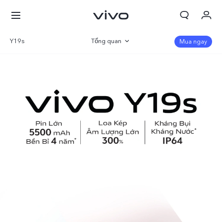
Y19s
Tổng quan
Mua ngay
Giỏ hàng
Thư viện
Đặt hàng
Đăng nhập/Đăng ký
Thông số
Tài khoản của tôi