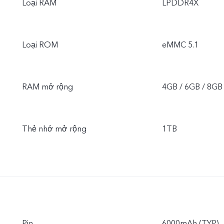
Loại RAM
LPDDR4X
Loại ROM
eMMC 5.1
RAM mở rộng
4GB / 6GB / 8GB
Thẻ nhớ mở rộng
1TB
Pin
6000mAh (TYP)