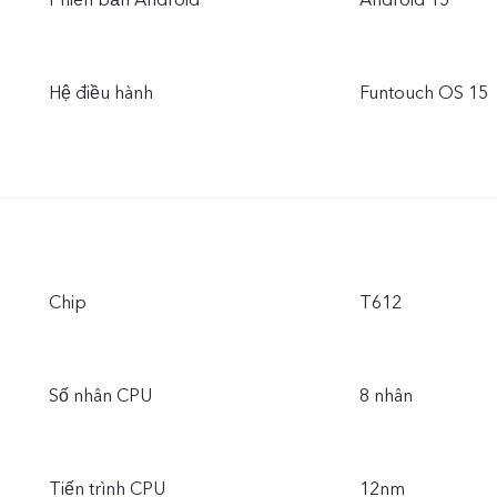
Phiên bản Android
Android 15
Hệ điều hành
Funtouch OS 15
Chip
T612
Số nhân CPU
8 nhân
Tiến trình CPU
12nm