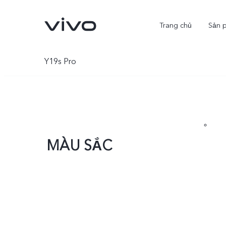
Trang chủ
Sản 
Y19s Pro
MÀU SẮC
X300 Ultra
X300 Pro
mới