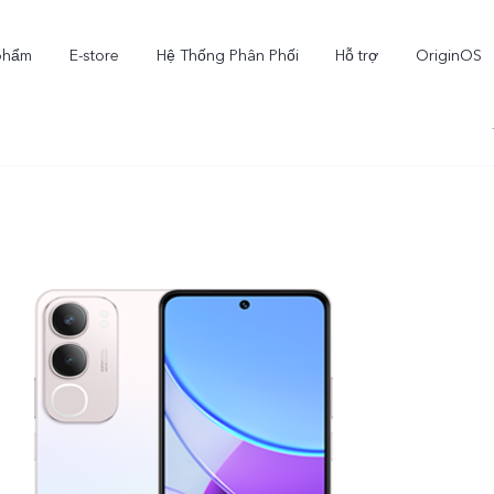
phẩm
E-store
Hệ Thống Phân Phối
Hỗ trợ
OriginOS
X300
V70
V
mới