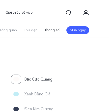
Giới thiệu về vivo
Tổng quan
Thư viện
Thông số
Mua ngay
Bạc Cực Quang
70 FE
Y31d
mới
mới
Xanh Bǎng Giá
Đen Kim Cương