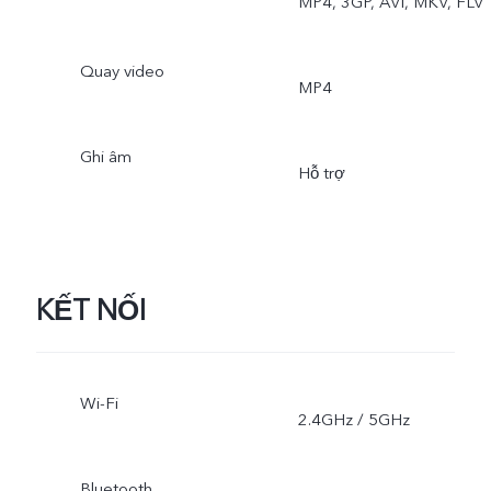
MP4, 3GP, AVI, MKV, FLV
Quay video
MP4
Ghi âm
Hỗ trợ
KẾT NỐI
Wi-Fi
2.4GHz / 5GHz
Bluetooth