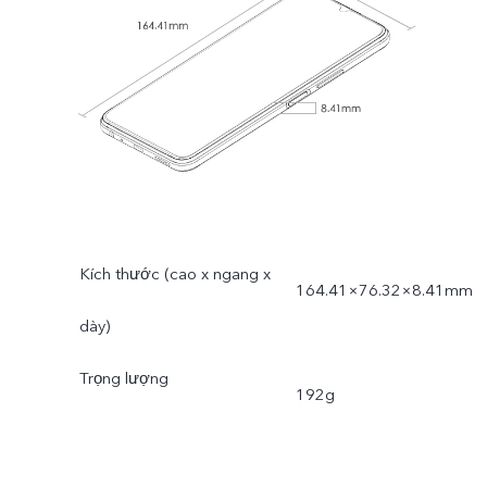
Kích thước (cao x ngang x
164.41×76.32×8.41mm
dày)
Trọng lượng
192g