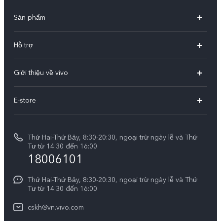
Sản phẩm
X300 Pro
Hỗ trợ
X300
Câu hỏi thường gặp
Giới thiệu về vivo
V60
Trung tâm dịch vụ
Thông tin
V60 Lite 5G
E-store
Funtouch OS
Tin tức
V50 Lite 5G
E-store
Cập nhật hệ thống
Thông báo pháp lý
V50 Lite
Thứ Hai-Thứ Bảy, 8:30-20:30, ngoại trừ ngày lễ và Thứ
Tra cứu giá linh kiện
Tư từ 14:30 đến 16:00
Về chúng tôi
18006101
Y39 5G
Xác thực bằng IMEI
Trung tâm Quyền riêng tư của vivo
Y29
Thứ Hai-Thứ Bảy, 8:30-20:30, ngoại trừ ngày lễ và Thứ
Dịch vụ cuộc hẹn
Tư từ 14:30 đến 16:00
Tính Bền Vững
Y19s Pro
Truy vấn tiến độ sửa chữa
cskh@vn.vivo.com
Y04