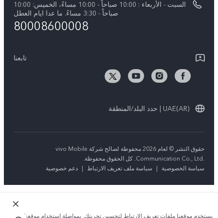
السبت - الأربعاء : 10:00 صباحاً - 10:00 مساءً، الخميس: 10:00
Y04
تحديثات النظام
صباحاً - 3:30 مساءً. ما عدا ايام العطل
مركز الخصوصية لدى vivo
80008600008
كل الموديلات
تعلیمات الضمان
الاستدامة
بيان الخصوصية بشأن خدمة العملاء
تابعنا
الأخبار
تنزيل جداول LUT لاستعادة السجل
UAE(AR) | حدد البلد/المنطقة
حقوق النشر © لعام 2026 محفوظة لصالح شركة vivo Mobile
Communication Co., Ltd.‎. كل الحقوق محفوظة.
سياسة الخصوصية
|
سياسة ملف تعريف الارتباط
|
دعم خصوصية
يستخدم موقعنا ملفات تعريف الارتباط لتحسين تجربتك. بمواصلة استخدام موقعنا؛