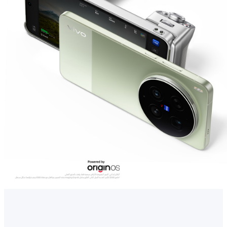
UAE(AR) | حدد البلد/المنطقة