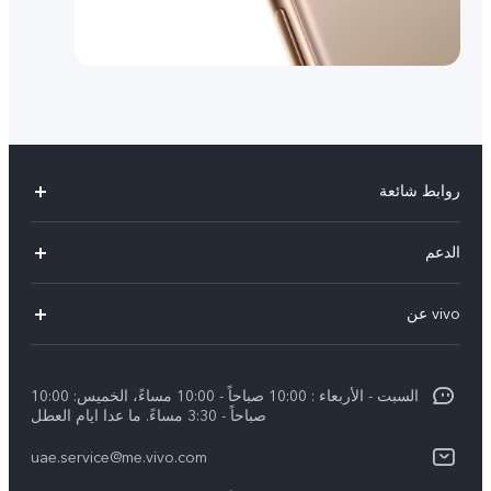
روابط شائعة
X300 Pro (New)
الدعم
X300 (New)
الاسئلة الشائعة
vivo عن
X200 FE (New)
مركز الخدمة
معلومات عن الشركة
V60
Funtouch OS
السبت - الأربعاء : 10:00 صباحاً - 10:00 مساءً، الخميس: 10:00
الأخبار
V60 Lite 5G
صباحاً - 3:30 مساءً. ما عدا ايام العطل
مصادقة IMEI
الإشعارات القانونية
uae.service@me.vivo.com
Y39 5G
اسعار قطع الغيار
نبذة عنا