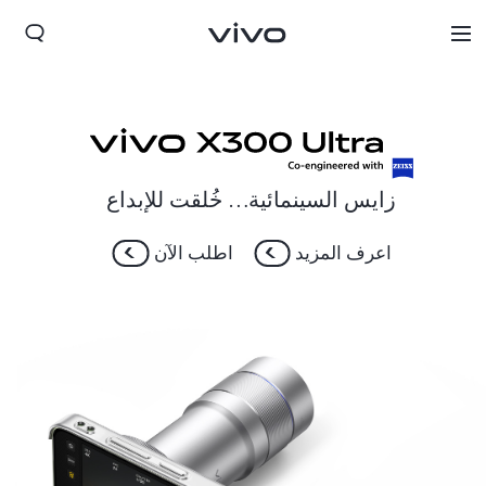
زايس السينمائية… خُلقت للإبداع
اعرف المزيد
اطلب الآن