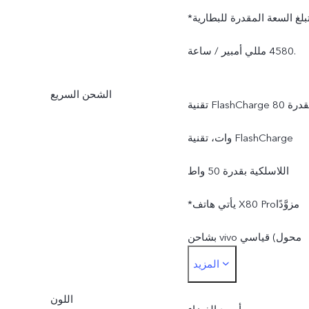
*تبلغ السعة المقدرة للبطارية
4580 مللي أمبير / ساعة.
الشحن السريع
تقنية FlashCharge بقدرة 80
وات، تقنية FlashCharge
اللاسلكية بقدرة 50 واط
*يأتي هاتف ‎X80 Pro‏ مزوَّدًا
بشاحن vivo قياسي (محول
المزيد
طاقة بتقنية FlashCharge 20
اللون
فولت/4 أمبير) ويدعم حتى 80