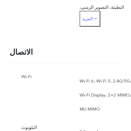
البطيئة، التصوير الزمني،
المزيد
ملصقات AR، الأفلام الصغيرة،
سوبر مون، مستندات عالية
الدقة، وضع أسترو، وضع
الاتصال
الرياضة الاحترافي، التعرض
Wi-Fi
المطول، التعرض المزدوج،
Wi-Fi 6، Wi-Fi 5، 2.4G/5G
عرض مزدوج للفيديو، الصور
Wi-Fi Display، 2×2 MIMO
الجماعية بتقنية الذكاء
MU MIMO
الاصطناعي
البلوتوث