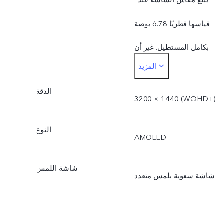
قياسها قطريًا 6.78 بوصة
بكامل المستطيل. غير أن
المزيد
منطقة العرض الفعلية تكون
الدقة
أصغر بقليل.
3200 × 1440 (‎WQHD+‏)
النوع
AMOLED
شاشة اللمس
شاشة سعوية بلمس متعدد