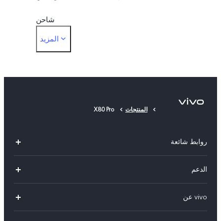
شاحن
المزيد
أداة إخراج البطاقات
حافظة الهاتف
غشاء حماية (مثبت)
المنتجات
X80 Pro
بطاقة الضمان
روابط شائعة
X300 Pro (New)
الدعم
X300 (New)
الاسئلة الشائعة
vivo عن
X200 FE (New)
مركز الخدمة
معلومات عن الشركة