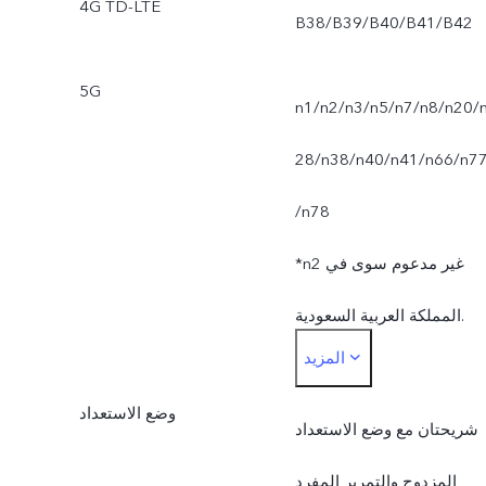
4G TD-LTE
B38/B39/B40/B41/B42
5G
n1/n2/n3/n5/n7/n8/n20/
28/n38/n40/n41/n66/n7
/n78
*n2 غير مدعوم سوى في
المملكة العربية السعودية.
المزيد
*تخضع وظيفة الشبكة الحية
وضع الاستعداد
للتوافر على شبكة شركة
شريحتان مع وضع الاستعداد
لجوال ودعم البنية التحتية لها
المزدوج والتمرير المفرد