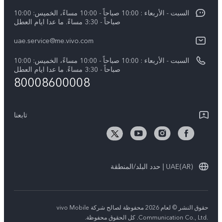
V60
Funtouch OS
السبت - الأربعاء : 10:00 صباحاً - 10:00 مساءً، الخميس: 10:00
الأخبار
V60 Lite 5G
صباحاً - 3:30 مساءً. ما عدا ايام العطل
مصادقة IMEI
الإشعارات القانونية
uae.service@me.vivo.com
Y39 5G
اسعار قطع الغيار
نبذة عنا
السبت - الأربعاء : 10:00 صباحاً - 10:00 مساءً، الخميس: 10:00
Y04
تحديثات النظام
صباحاً - 3:30 مساءً. ما عدا ايام العطل
مركز الخصوصية لدى vivo
80008600008
كل الموديلات
تعلیمات الضمان
الاستدامة
بيان الخصوصية بشأن خدمة العملاء
تابعنا
الأخبار
تنزيل جداول LUT لاستعادة السجل
UAE(AR) | حدد البلد/المنطقة
حقوق النشر © لعام 2026 محفوظة لصالح شركة vivo Mobile
Communication Co., Ltd.‎. كل الحقوق محفوظة.