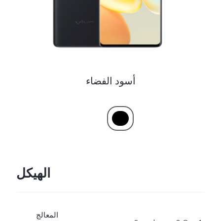
UAE(AR) | حدد البلد/المنطقة
أسود الفضاء
الهيكل
المعالج