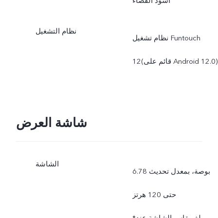
أسود الفضاء
وات. تدعم تقنية
نظام التشغيل
نظام تشغيل ‎Funtouch
FlashCharge اللاسلكية
12‏(قائم على ‎Android 12.0‏)
الشحن حتى 50 وات. يتم
تعديل قدرة الشحن الفعلية
بصورة ديناميكية بحسب تغير
شاشة العرض
الوضع وبحسب الاستخدام
الفعلي.
الشاشة
6.78 بوصة، بمعدل تحديث
حتى 120 هرتز
*يبلغ مقاس الشاشة عند