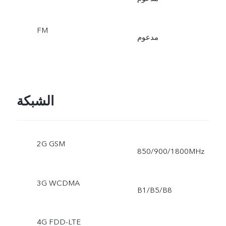
FM
مدعوم
الشبكة
2G GSM
850/900/1800MHz
3G WCDMA
B1/B5/B8
4G FDD-LTE