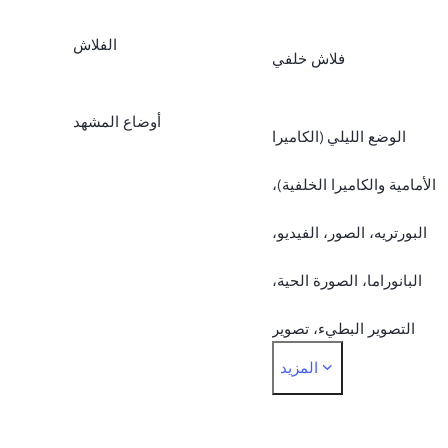
الفلاش
فلاش خلفي
أوضاع المشهد
الوضع الليلي (الكاميرا
الأمامية والكاميرا الخلفية)،
البورتريه، الصور، الفيديو،
البانوراما، الصورة الحية،
التصوير البطيء، تصوير
المزيد
الفاصل الزمني، التصوير
الاحترافي، المستندات، 50