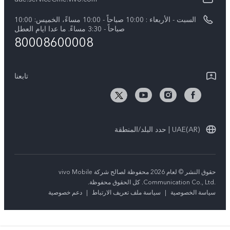
اسعار قطع الغيار
نبذة عنا
السبت - الأربعاء : 10:00 صباحاً - 10:00 مساءً، الخميس: 10:00
Y04
تحديثات النظام
صباحاً - 3:30 مساءً. ما عدا ايام العطل
مركز الخصوصية لدى vivo
80008600008
كل الموديلات
تعلیمات الضمان
الاستدامة
بيان الخصوصية بشأن خدمة العملاء
تابعنا
الأخبار
تنزيل جداول LUT لاستعادة السجل
UAE(AR) | حدد البلد/المنطقة
حقوق النشر © لعام 2026 محفوظة لصالح شركة vivo Mobile
Communication Co., Ltd.‎. كل الحقوق محفوظة.
سياسة الخصوصية
|
سياسة ملف تعريف الارتباط
|
دعم خصوصية