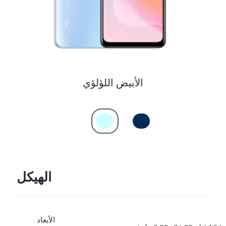
UAE(AR) | حدد البلد/المنطقة
الأبيض اللؤلؤي
الهيكل
الأبعاد