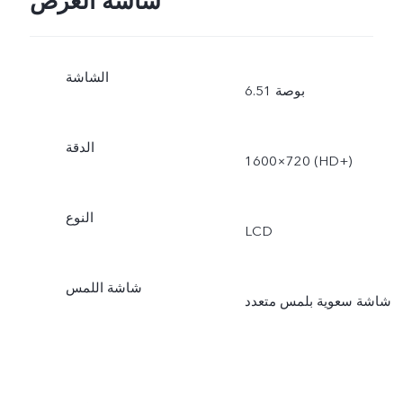
شاشة العرض
الشاشة
6.51 بوصة
الدقة
1600×720 (HD+)
النوع
‏LCD
شاشة اللمس
شاشة سعوية بلمس متعدد