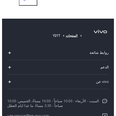
حافظة الهاتف
الطبقة الواقية (موجودة)
المنتجات
Y21T
روابط شائعة
X300 Pro (New)
الدعم
X300 (New)
الاسئلة الشائعة
vivo عن
X200 FE (New)
مركز الخدمة
معلومات عن الشركة
V60
Funtouch OS
السبت - الأربعاء : 10:00 صباحاً - 10:00 مساءً، الخميس: 10:00
الأخبار
V60 Lite 5G
صباحاً - 3:30 مساءً. ما عدا ايام العطل
مصادقة IMEI
الإشعارات القانونية
uae.service@me.vivo.com
Y39 5G