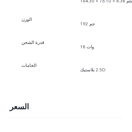
1 × 76.10 × 8.38 ملم
الوزن
192 جم
قدرة الشحن
18 وات
الخامات
السعر