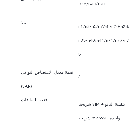
B38/B40/B41
5G
n1‏/n3‏/n5‏/n7‏/n8‏/n20‏/n28‏/
n38‏/n40‏/n41‏/n71‏/n77‏/n7
8
قيمة معدل الامتصاص النوعي
/
(SAR)
فتحة البطاقات
شريحتا SIM بتقنية النانو +
شريحة microSD واحدة