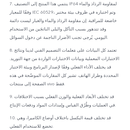
7. ينتمي هذا المنتج إلى التصنيف IP64 لمقاومة الرذاذ والماء
وفقًا للمعيار IEC 60529، وتم اختباره في ظروف بيئة مختبر
خاضعة للمراقبة. إن مقاومة الرذاذ والماء والغبار ليست دائمة
وقد تتدهور بسبب التآكل والبلى الناتجَين من الاستخدام
اليومي. يُرجى تجنب الأضرار الناجمة عن دخول السوائل.
8. تعتمد كل البيانات على مَعلمات التصميم الفني لدينا ونتائج
الاختبارات المعملية وبيانات الاختبارات الواردة من جهة التوريد.
قد يختلف الأداء الفعلي وفقًا لإصدار البرنامج وبيئة الاختبار
المحددة وطراز الهاتف. تشير كل المقارنات الموضّحة في هذه
الصفحة إلى منتجات vivo فقط.
9. قد تختلف الأبعاد الفعلية والوزن الفعلي بسبب الاختلافات
في العمليات وطُرُق القياس وإمدادات المواد ودفعات الإنتاج.
10. قد تختلف قيمة البكسل باختلاف أوضاع الكاميرا، وهي
تخضع للاستخدام الفعلي.