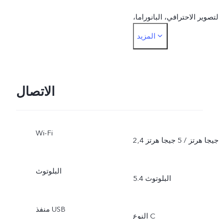
لتصوير الاحترافي، البانوراما،
المزيد
المستندات.
الجهة الأمامية: الصور،
التصوير الليلي، البورتريه،
الاتصال
الفيديو، الصورة الحية.
Wi-Fi
2,4 جيجا هرتز / 5 جيجا هرتز
البلوتوث
البلوتوث 5.4
منفذ USB
النوع C